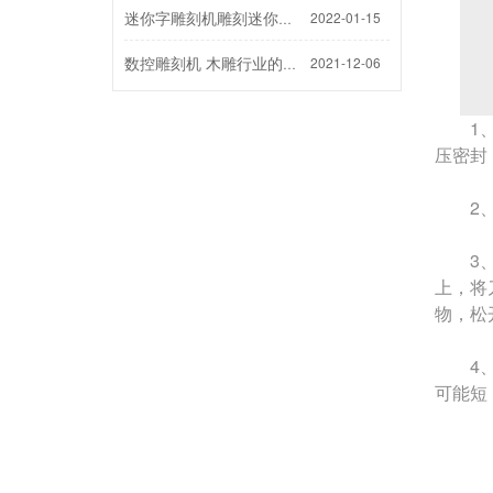
2022-01-15
迷你字雕刻机雕刻迷你字的方法步骤
2021-12-06
数控雕刻机 木雕行业的需求
1、在
压密封
2、装
3、装
上，将
物，松
4、装
可能短