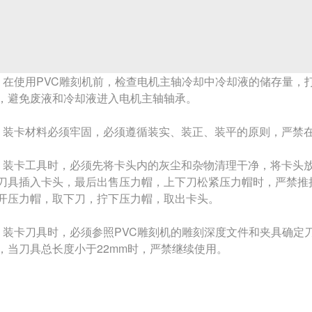
使用PVC雕刻机前，检查电机主轴冷却中冷却液的储存量，
，避免废液和冷却液进入电机主轴轴承。
卡材料必须牢固，必须遵循装实、装正、装平的原则，严禁在
卡工具时，必须先将卡头内的灰尘和杂物清理干净，将卡头放
刀具插入卡头，最后出售压力帽，上下刀松紧压力帽时，严禁推
开压力帽，取下刀，拧下压力帽，取出卡头。
卡刀具时，必须参照PVC雕刻机的雕刻深度文件和夹具确定
，当刀具总长度小于22mm时，严禁继续使用。